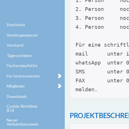
1. Person     no
2. Person     no
3. Person     no
Startseite
4. Person     no
Vereinsgewässer
Für eine schrift
Vorstand
mail      unter 
Tagesscheine
whatsApp  unter 
Fischereiaufsicht
SMS       unter 
Für Interessenten
FAX       unter 
Mitglieder
melden.
Downloads
Cookie-Richtlinie
(EU)
PROJEKTBESCHRE
Neuer
Verbandsausweis